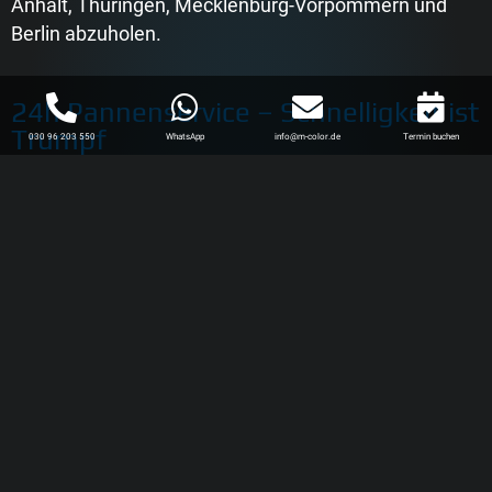
Anhalt, Thüringen, Mecklenburg-Vorpommern und
Berlin abzuholen.
24h Pannenservice – Schnelligkeit ist
Trumpf
030 96 203 550
WhatsApp
info@m-color.de
Termin buchen
Unser 24-Stunden-Pannenservice sorgt für Hilfe rund
um die Uhr. Schnell und effektiv. Bei Erteilung eines
Instandsetzungsauftrages werden alle Fahrzeuge aus
den Bundesländern Brandenburg, Sachsen, Sachsen-
Anhalt, Thüringen, Mecklenburg-Vorpommern und
Berlin von uns kostenfrei abgeholt. Wir führen, nach
Absprache, auch besondere Fahrten über den
genannten Bereich oder ins nahe gelegene Ausland
durch.